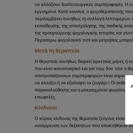
να αλλάξουν δυσλειτουργικές συμπεριφορές. Η ειλ
εγγυημένα. Κατά κανόνα, ο ψυχοθεραπευτής που ε
περιλαμβάνει συνήθως τη συλλογή λεπτομερών π
εκπαίδευσης, της απασχόλησης, της παιδικής ανάπτ
της προηγούμενης ψυχολογικής ιστορίας και γίνετ
Περαιτέρω ψυχολογικά τεστ και μετρήσεις μπορεί 
Μετά τη θεραπεία
Η θεραπεία συνήθως διαρκεί αρκετούς μήνες ή και 
που είναι ικανοποιητικό και για τους δύο, τότε
υποτροπιάζουσων συμπεριφορών είναι σημαντικ
να αλλάξει ή να εξαλείψει το ζευγάρι.) Οι ασθε
Α
παρακολούθησης και η μακροχρόνια ψυχολογική 
επωφελές.
Κίνδυνοι
Ο κύριος κίνδυνος της θεραπεία ζεύγους είναι η 
κατάρρευση των δεξιοτήτων που αποκτήθηκαν και 