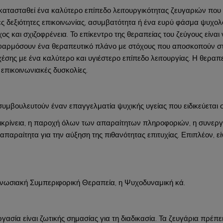
κατασταθεί ένα καλύτερο επίπεδο λειτουργικότητας ζευγαριών που 
ές δεξιότητες επικοινωνίας, ασυμβατότητα ή ένα ευρύ φάσμα ψυχ
χος και σχιζοφρένεια. Το επίκεντρο της θεραπείας του ζεύγους είνα
 εφαρμόσουν ένα θεραπευτικό πλάνο με στόχους που αποσκοπούν 
σης με ένα καλύτερο και υγιέστερο επίπεδο λειτουργίας. Η θεραπε
ι επικοινωνιακές δυσκολίες.
υμβουλευτούν έναν επαγγελματία ψυχικής υγείας που ειδικεύεται σ
ιλικρίνεια, η παροχή όλων των απαραίτητων πληροφοριών, η συνερ
αι απαραίτητα για την αύξηση της πιθανότητας επιτυχίας. Επιπλέον,
νωσιακή Συμπεριφορική Θεραπεία, η Ψυχοδυναμική κά.
γασία είναι ζωτικής σημασίας για τη διαδικασία. Τα ζευγάρια πρέπε