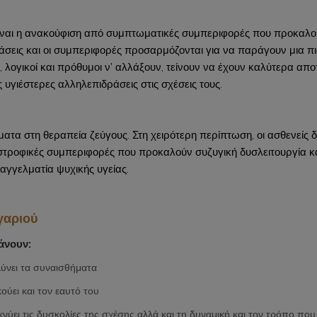
είναι η ανακούφιση από συμπτωματικές συμπεριφορές που προκαλούν
άσεις και οι συμπεριφορές προσαρμόζονται για να παράγουν μια π
είς, λογικοί και πρόθυμοι ν’ αλλάξουν, τείνουν να έχουν καλύτερα 
 υγιέστερες αλληλεπιδράσεις στις σχέσεις τους.
τα στη θεραπεία ζεύγους. Στη χειρότερη περίπτωση, οι ασθενείς δ
τροφικές συμπεριφορές που προκαλούν συζυγική δυσλειτουργία κα
αγγελματία ψυχικής υγείας.
γαριού
άνουν:
λύνει τα συναισθήματα
ούει και τον εαυτό του
κνύει τις δυσκολίες της σχέσης αλλά και τη δυναμική και τον τρόπο που