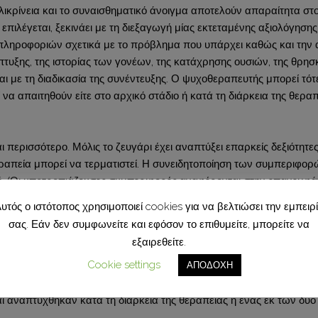
ικρίνεια και το συναισθηματικό άνοιγμα αποτελούν απαραίτητα στοι
πιλέγεται, ξεκινάει με τη διεξαγωγή μίας εκτεταμένης αξιολόγησης
ληροφοριών σχετικά με το πρόβλημα που υπάρχει καθώς και την 
υξης, της ιστορίας των γονέων, της κατάχρησης ουσιών, της θρησκεί
αι με τη διαδικασία της συνέντευξης. Ο ψυχοθεραπευτής μπορεί τότ
να απαιτηθούν είτε στο αρχικό στάδιο ή κατά τη διάρκεια της θεραπ
περισσότερο. Μόλις το ζευγάρι έχει αναπτύξει επαρκείς δεξιότητες 
 η θεραπεία μπορεί να τερματιστεί. Η συνειδητοποίηση των συμπερι
ή. (Οι υποτροπιάζουσες συμπεριφορές αναφέρονται στην επανεμφ
νείς ενθαρρύνονται να επιστρέψουν στη θεραπεία εάν εμφανιστούν 
υτός ο ιστότοπος χρησιμοποιεί cookies για να βελτιώσει την εμπειρ
θεραπεία μπορούν να καθοριστούν μεταξύ των μερών εάν αυτό απο
σας. Εάν δεν συμφωνείτε και εφόσον το επιθυμείτε, μπορείτε να
εξαιρεθείτε.
Cookie settings
ΑΠΟΔΟΧΗ
μη βελτίωση ή η επιστροφή σε δυσλειτουργικές συμπεριφορές. Αυτά 
αναπτύχθηκαν κατά τη διάρκεια της θεραπείας ή ένας εκ των δύο 