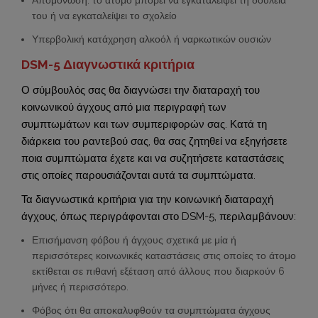
Απομόνωση: το άτομο μπορεί να εγκαταλείψει τη δουλειά
του ή να εγκαταλείψει το σχολείο
Υπερβολική κατάχρηση αλκοόλ ή ναρκωτικών ουσιών
DSM-5 Διαγνωστικά κριτήρια
Ο σύμβουλός σας θα διαγνώσει την διαταραχή του
κοινωνικού άγχους από μια περιγραφή των
συμπτωμάτων και των συμπεριφορών σας. Κατά τη
διάρκεια του ραντεβού σας, θα σας ζητηθεί να εξηγήσετε
ποια συμπτώματα έχετε και να συζητήσετε καταστάσεις
στις οποίες παρουσιάζονται αυτά τα συμπτώματα.
Τα διαγνωστικά κριτήρια για την κοινωνική διαταραχή
άγχους, όπως περιγράφονται στο DSM-5, περιλαμβάνουν:
Επισήμανση φόβου ή άγχους σχετικά με μία ή
περισσότερες κοινωνικές καταστάσεις στις οποίες το άτομο
εκτίθεται σε πιθανή εξέταση από άλλους που διαρκούν 6
μήνες ή περισσότερο.
Φόβος ότι θα αποκαλυφθούν τα συμπτώματα άγχους