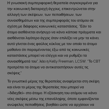
Η γνωσιακή συμπεριφορική θεραπεία συγκεκριμένα για
την κοινωνική διαταραχή άγχους, επικεντρώνεται στην
αλλαγή των σκέψεων, των πεποιθήσεων, των
συναισθημάτων και της συμπεριφοράς του ατόμου σε
σχέση με διάφορες κοινωνικές καταστάσεις. “Εάν το
άτομο αισθάνεται ανήσυχο να κάνει κάποια πράγματα και
αισθάνεται λιγότερο άγχος όταν επιλέξει να μην τα κάνει,
αυτό γίνεται ένας φαύλος κύκλος με τον οποίο το άτομο
μαθαίνει ότι παραμένοντας έξω από τις κοινωνικές
καταστάσεις μπορεί να ελέγχει και να ρυθμίζει τα
συναισθήματά του”, λέει η Kelly Freeman, LCSW. “Το CBT
προτρέπει τα άτομα να αντικαταστήσουν αυτές τις
σκέψεις.”
Το γνωστικό μέρος της θεραπείας αναφέρεται στη σκέψη
και είναι το μέρος της θεραπείας που μπορεί να
«διδαχθεί» στο άτομο. Η εξάσκηση του ατόμου να κάνει
νέες σκέψεις μέσω της επανάληψης, όποτε εμφανίζονται
ανώφελες πεποιθήσεις, βοηθάει ώστε να αρχίσουν να