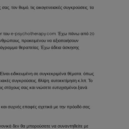
ας, τον θυμό, τις οικογενειακές συγκρούσεις, τα
nder του e-psychotherapy.com. Έχω πάνω από 20
 ανθρώπους, προκειμένου να αξιοποιήσουν
πρόγραμμα θεραπείας. Έχω άδεια άσκησης
ίναι ειδικευμένη σε συγκεκριμένα θέματα, όπως
ιακές συγκρούσεις, θλίψη, αυτοεκτίμηση κ.λπ. Το
 στόχους σας και νιώσετε ευτυχισμένοι ξανά.
και συχνές επαφές σχετικά με την πρόοδό σας.
ανονικά δεν θα μπορούσατε να συναντηθείτε με