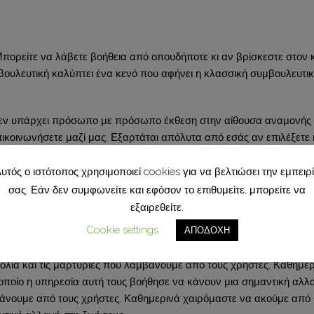
πορείτε να λάβετε βοήθεια από οπουδήποτε κι αν βρίσκεστε στον κ
ουλευτική καλύπτει ένα κενό που αφήνει η κλασσική συμβουλευτική γ
Δεν υπάρχει πρόσωπο με πρόσωπο έκθεση στην αίθουσα αναμονής ή
ικοινωνήσετε μαζί μας. Εξαρτάται απόλυτα από εσάς αν επιλέξετε
στον ασφαλή διακομιστή μας, όπου μόνο εσείς και ο θεραπεύτρια
υτός ο ιστότοπος χρησιμοποιεί cookies για να βελτιώσει την εμπειρ
σας. Εάν δεν συμφωνείτε και εφόσον το επιθυμείτε, μπορείτε να
απεία είναι εξίσου αποτελεσματική με την παραδοσιακή θεραπεία. 
εξαιρεθείτε.
 προβλήματά σας με βάση τις ανάγκες, τη διαθεσιμότητα και την ευκ
Cookie settings
ΑΠΟΔΟΧΗ
 για μένα;
όλια και τις μαρτυρίες που λαμβάνουμε από τους χρήστες. Καθημερ
οποίο η υπηρεσία αυτή τους βοήθησε να κάνουν μια σημαντική αλλ
μβάνουμε από τους χρήστες. Καθημερινά χαιρόμαστε να ακούμε από