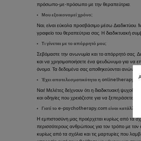
πρόσωπο-με-πρόσωπο με την θεραπεύτρια.
Μου εξοικονομεί χρόνο;
Ναι, είναι εύκολα προσβάσιμο μέσω Διαδικτύου. Μ
γραφείο του θεραπεύτρια σας. Η διαδικτυακή συμβ
Τι γίνεται με το απόρρητό μου;
Σεβόμαστε την ανωνυμία και το απόρρητό σας. 
και να χρησιμοποιήσετε ένα ψευδώνυμο για να επ
όνομα. Τα δεδομένα σας αποθηκεύονται ανώνυμα 
Α
Έχει αποτελεσματικότητα η onlinetherapy;
Ναι! Μελέτες δείχνουν ότι η διαδικτυακή ψυχοθερ
και οδηγίες που χρειάζεστε για να ξεπεράσετε τα
Γιατί το e-psychotherapy.com είναι κατάλληλο
Η εμπιστοσύνη μας προέρχεται κυρίως από τα σχ
περισσότερους ανθρώπους για τον τρόπο με τον 
κυρίως από τα σχόλια και τις μαρτυρίες που λα