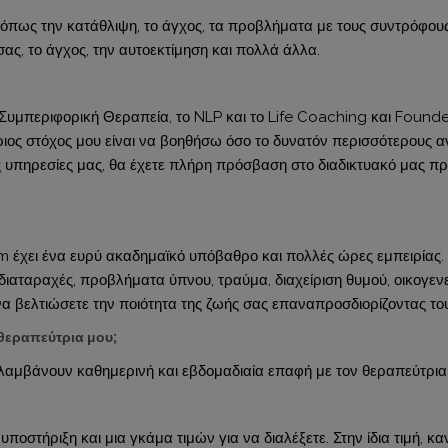
όπως την κατάθλιψη, το άγχος, τα προβλήματα με τους συντρόφους σ
σας, το άγχος, την αυτοεκτίμηση και πολλά άλλα.
ή Συμπεριφορική Θεραπεία, το NLP και το Life Coaching και Fou
ύριος στόχος μου είναι να βοηθήσω όσο το δυνατόν περισσότερους
ις υπηρεσίες μας, θα έχετε πλήρη πρόσβαση στο διαδικτυακό μας 
έχει ένα ευρύ ακαδημαϊκό υπόβαθρο και πολλές ώρες εμπειρίας. Ε
 διαταραχές, προβλήματα ύπνου, τραύμα, διαχείριση θυμού, οικογενε
βελτιώσετε την ποιότητα της ζωής σας επαναπροσδιορίζοντας τους
θεραπεύτρια μου;
ιλαμβάνουν καθημερινή και εβδομαδιαία επαφή με τον θεραπεύτρια 
στήριξη και μια γκάμα τιμών για να διαλέξετε. Στην ίδια τιμή, κ