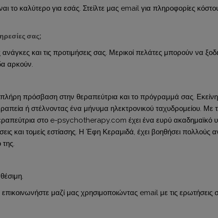
αι το καλύτερο για εσάς. Στείλτε μας email για πληροφορίες κόστο
ηρεσίες σας;
 ανάγκες και τις προτιμήσεις σας. Μερικοί πελάτες μπορούν να ξο
δα αρκούν.
πλήρη πρόσβαση στην θεραπεύτρια και το πρόγραμμά σας. Εκείνη τ
θεραπεία ή στέλνοντας ένα μήνυμα ηλεκτρονικού ταχυδρομείου. Με 
θεραπεύτρια στο e-psychotherapy.com έχει ένα ευρύ ακαδημαϊκό υ
σεις και τομείς εστίασης. Η Έφη Κεραμιδά, έχει βοηθήσει πολλούς 
 της.
θέσιμη.
επικοινωνήστε μαζί μας χρησιμοποιώντας email με τις ερωτήσεις σ