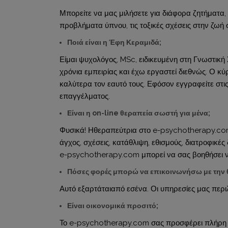
Μπορείτε να μας μιλήσετε για διάφορα ζητήματα, 
προβλήματα ύπνου, τις τοξικές σχέσεις στην ζωή 
Ποιά είναι η Έφη Κεραμιδά;
Είμαι ψυχολόγος, MSc, ειδικευμένη στη Γνωστικ
χρόνια εμπειρίας και έχω εργαστεί διεθνώς. Ο κ
καλύτερα τον εαυτό τους. Εφόσον εγγραφείτε στ
επαγγέλματος.
Είναι η on-line θεραπεία σωστή για μένα;
Φυσικά! Ηθεραπεύτρια στο e-psychotherapy.com 
άγχος, σχέσεις, κατάθλιψη, εθισμούς, διατροφικές
e-psychotherapy.com μπορεί να σας βοηθήσει να 
Πόσες φορές μπορώ να επικοινωνήσω με την 
Αυτό εξαρτάταιαπό εσένα. Οι υπηρεσίες μας περ
Είναι οικονομικά προσιτό;
Το e-psychotherapy.com σας προσφέρει πλήρη υπο