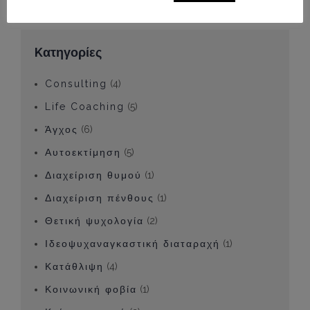
Kατηγορίες
Consulting
(4)
Life Coaching
(5)
Άγχος
(6)
Αυτοεκτίμηση
(5)
Διαχείριση θυμού
(1)
Διαχείριση πένθους
(1)
Θετική ψυχολογία
(2)
Ιδεοψυχαναγκαστική διαταραχή
(1)
Κατάθλιψη
(4)
Κοινωνική φοβία
(1)