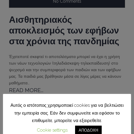
No Comments
Αισθητηριακός
αποκλεισμός των εφήβων
στα χρόνια της πανδημίας
Έχετεποτέ σκεφτεί τι αποτελέσματα μπορεί να έχει η χρήση
των νέων τεχνολογιών (τηλεδιάσκεψη-τηλεκπαίδευση) στο
ψυχισμό και την συμπεριφορά των παιδιών και των εφήβων
μας. Τα παιδιά μας βρέθηκαν μέσα σε λίγες μέρες να κάνουν
μαθήματα…
READ MORE...
Αυτός ο ιστότοπος χρησιμοποιεί cookies για να βελτιώσει
την εμπειρία σας. Εάν δεν συμφωνείτε και εφόσον το
επιθυμείτε, μπορείτε να εξαιρεθείτε.
Cookie settings
ΑΠΟΔΟΧΗ