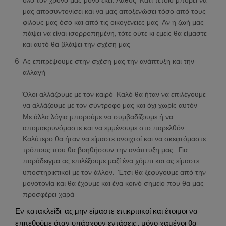
όλο τον χρόνο μας μόνο εκεί. Λάθος! Κάτι τέτοιο μπορεί να
μας αποσυντονίσει και να μας αποξενώσει τόσο από τους
φίλους μας όσο και από τις οικογένειες μας. Αν η ζωή μας
πάψει να είναι ισορροπημένη, τότε ούτε κι εμείς θα είμαστε
και αυτό θα βλάψει την σχέση μας.
Ας επιτρέψουμε στην σχέση μας την ανάπτυξη και την
αλλαγή!
Όλοι αλλάζουμε με τον καιρό. Καλό θα ήταν να επιλέγουμε
να αλλάζουμε με τον σύντροφο μας και όχι χωρίς αυτόν…
Με άλλα λόγια μπορούμε να συμβαδίζουμε ή να
απομακρυνόμαστε και να εμμένουμε στο παρελθόν.
Καλύτερο θα ήταν να είμαστε ανοιχτοί και να σκεφτόμαστε
τρόπους που θα βοηθήσουν την ανάπτυξη μας… Για
παράδειγμα ας επιλέξουμε μαζί ένα χόμπι και ας είμαστε
υποστηρικτικοί με τον άλλον. Έτσι θα ξεφύγουμε από την
μονοτονία και θα έχουμε και ένα κοινό σημείο που θα μας
προσφέρει χαρά!
Εν κατακλείδι, ας μην είμαστε επικριτικοί και έτοιμοι να
επιτεθούμε όταν υπάρχουν εντάσεις.. μόνο χαμένοι θα